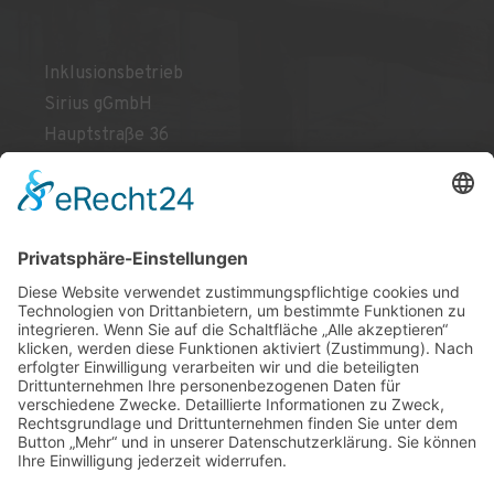
Inklusionsbetrieb
Sirius gGmbH
Hauptstraße 36
27308 Kirchlinteln
NETZWERK
JOBS
IMPRESSUM
DATENSCHUTZ